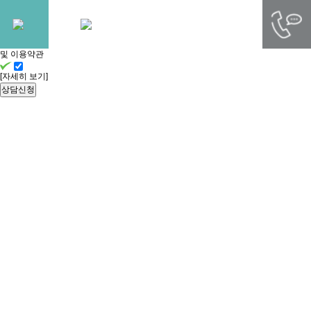
빠른
상담신청
개인정보처리방침
및 이용약관
[자세히 보기]
상담신청
YUKGEORI BAREUN DENTAL CLINIC
심미치료
내 치아처럼 세심하게 치료하는
육거리바른치과의원입니다.