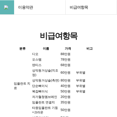
이용약관
비급여항목
비급여항목
분류
이름
가격
비고
디오
88만원
오스템
78만원
덴티스
68만원
상악동거상술(치조
60만원
부위별
정)
상악동거상술(측면)
80만원
부위별
임플란트 치
단순뼈이식
40만원
부위별
료
복잡뼈이식
50만원
부위별
자가혈청멤브레인
20만원
임플란트 연결치
35만원
타원임플란트 기둥
50만원
+크라운