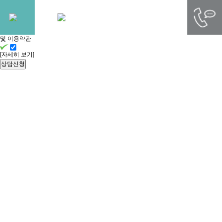
빠른
상담신청
개인정보처리방침
및 이용약관
[자세히 보기]
상담신청
YUKGEORI BAREUN DENTAL CLINIC
병원소개
내 치아처럼 세심하게 치료하는
육거리바른치과의원입니다.