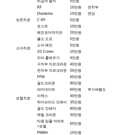
비급여 발치
5만원
RF
10만원
전치부
Diastema
15만원
면당
보존치료
C.RF
5만원
포스트
10만원
레진코어까지만
20만원
불소 도포
5만원
소아 레진
5만원
소아치료
SS Crown
10만원
치아 홈메우기
4만원
구치부 지르크라운
40만원
전치부 지르크라운
50만원
PFM
60만원
골드크라운
90만원
라미네이트
60만원
부가세별도
이맥스
40만원
보철치료
하이브리드 인레이
35만원
골드 인레이
80만원
메탈 크라운
30만원
타원 임플 어버트
60만원
+보철
PMMA
10만원