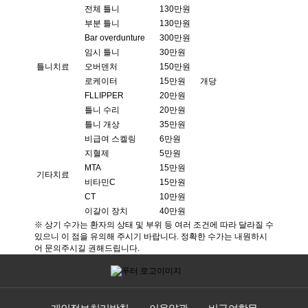
전체 틀니
130만원
부분 틀니
130만원
Bar overdunture
300만원
임시 틀니
30만원
틀니치료
오버덴처
150만원
로케이터
15만원
개당
FLLIPPER
20만원
틀니 수리
20만원
틀니 개상
35만원
비급여 스켈링
6만원
지혈제
5만원
MTA
15만원
기타치료
비타민C
15만원
CT
10만원
이갈이 장치
40만원
※ 상기 수가는 환자의 상태 및 부위 등 여러 조건에 따라 달라질 수
있으니 이 점을 유의해 주시기 바랍니다. 정확한 수가는 내원하시
어 문의주시길 권해드립니다.