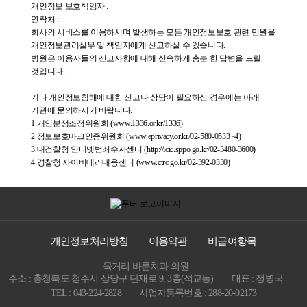
개인정보 보호책임자 :
연락처 :
회사의 서비스를 이용하시며 발생하는 모든 개인정보보호 관련 민원을
개인정보관리실무 및 책임자에게 신고하실 수 있습니다.
병원은 이용자들의 신고사항에 대해 신속하게 충분 한 답변을 드릴
것입니다.
기타 개인정보침해에 대한 신고나 상담이 필요하신 경우에는 아래
기관에 문의하시기 바랍니다.
1.개인분쟁조정위원회 (www.1336.or.kr/1336)
2.정보보호마크인증위원회 (www.eprivacy.or.kr/02-580-0533~4)
3.대검찰청 인터넷범죄수사센터 (http://icic.sppo.go.kr/02-3480-3600)
4.경찰청 사이버테러대응센터 (www.ctrc.go.kr/02-392-0330)
개인정보처리방침
이용약관
비급여항목
육거리 바른치과 의원
주소 : 충청북도 청주시 상당구 단재로 9, 3층(석교동)
대표 : 정병국
TEL : 043-224-2828
사업자등록번호 : 288-20-02173