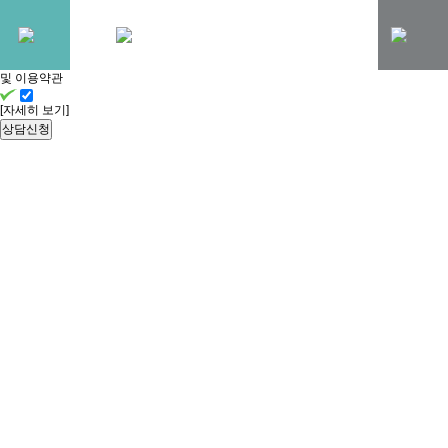
빠른
상담신청
개인정보처리방침
및 이용약관
[자세히 보기]
상담신청
YUKGEORI BAREUN DENTAL CLINIC
병원소개
내 치아처럼 세심하게 치료하는
육거리바른치과의원입니다.