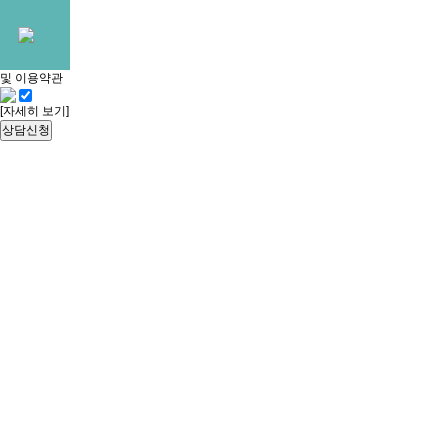
빠른
상담신청
개인정보처리방침
및 이용약관
[자세히 보기]
상담신청
YUKGEORI BAREUN DENTAL CLINIC
병원소개
내 치아처럼 세심하게 치료하는
육거리바른치과의원입니다.