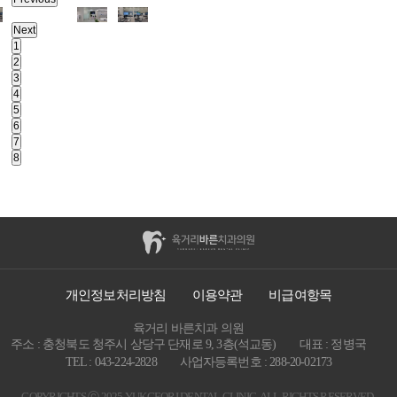
Next
1
2
3
4
5
6
7
8
개인정보처리방침
이용약관
비급여항목
육거리 바른치과 의원
주소 : 충청북도 청주시 상당구 단재로 9, 3층(석교동)
대표 : 정병국
TEL : 043-224-2828
사업자등록번호 : 288-20-02173
COPYRIGHTS ⓒ 2025 YUKGEORI DENTAL CLINIC. ALL RIGHTS RESERVED.